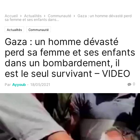
Accueil
Actualités
Communauté
Gaza : un homme dévasté perd
sa femme et ses enfants dans...
Actualités
Communauté
Gaza : un homme dévasté
perd sa femme et ses enfants
dans un bombardement, il
est le seul survivant – VIDEO
0
Par
Ayyoub
-
18/05/2021