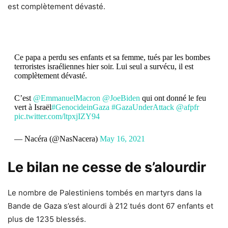
est complètement dévasté.
Ce papa a perdu ses enfants et sa femme, tués par les bombes
terroristes israéliennes hier soir. Lui seul a survécu, il est
complètement dévasté.
C’est
@EmmanuelMacron
@JoeBiden
qui ont donné le feu
vert à Israël
#GenocideinGaza
#GazaUnderAttack
@afpfr
pic.twitter.com/ltpxjIZY94
— Nacéra (@NasNacera)
May 16, 2021
Le bilan ne cesse de s’alourdir
Le nombre de Palestiniens tombés en martyrs dans la
Bande de Gaza s’est alourdi à 212 tués dont 67 enfants et
plus de 1235 blessés.