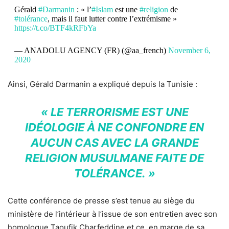
Gérald
#Darmanin
: « l’
#Islam
est une
#religion
de
#tolérance
, mais il faut lutter contre l’extrémisme »
https://t.co/BTF4kRFbYa
— ANADOLU AGENCY (FR) (@aa_french)
November 6,
2020
Ainsi, Gérald Darmanin a expliqué depuis la Tunisie :
« LE TERRORISME EST UNE
IDÉOLOGIE À NE CONFONDRE EN
AUCUN CAS AVEC LA GRANDE
RELIGION MUSULMANE FAITE DE
TOLÉRANCE. »
Cette conférence de presse s’est tenue au siège du
ministère de l’intérieur à l’issue de son entretien avec son
homologue Taoufik Charfeddine et ce, en marge de sa