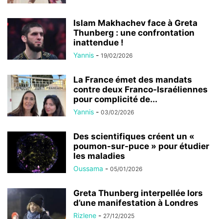
Islam Makhachev face à Greta
Thunberg : une confrontation
inattendue !
Yannis
-
19/02/2026
La France émet des mandats
contre deux Franco-Israéliennes
pour complicité de...
Yannis
-
03/02/2026
Des scientifiques créent un «
poumon-sur-puce » pour étudier
les maladies
Oussama
-
05/01/2026
Greta Thunberg interpellée lors
d’une manifestation à Londres
Rizlene
-
27/12/2025