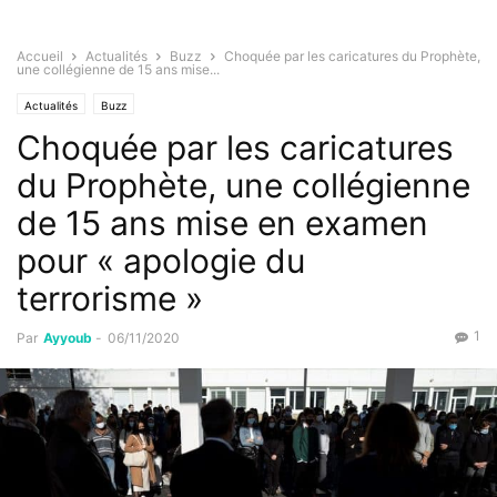
Accueil
Actualités
Buzz
Choquée par les caricatures du Prophète,
une collégienne de 15 ans mise...
Actualités
Buzz
Choquée par les caricatures
du Prophète, une collégienne
de 15 ans mise en examen
pour « apologie du
terrorisme »
1
Par
Ayyoub
-
06/11/2020