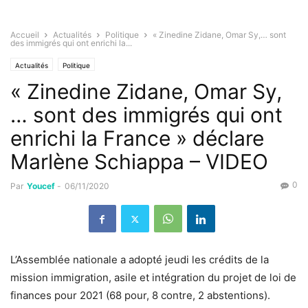
Accueil
Actualités
Politique
« Zinedine Zidane, Omar Sy,… sont
des immigrés qui ont enrichi la...
Actualités
Politique
« Zinedine Zidane, Omar Sy,
… sont des immigrés qui ont
enrichi la France » déclare
Marlène Schiappa – VIDEO
0
Par
Youcef
-
06/11/2020
L’Assemblée nationale a adopté jeudi les crédits de la
mission immigration, asile et intégration du projet de loi de
finances pour 2021 (
68 pour, 8 contre, 2 abstentions
).