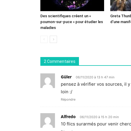
Des scientifiques créent un «
Greta Thunb
poumon-sur-puce » pour étudier les
d’une manif
maladies
2 Commentaires
Güler
06/11/2020 à 13 h 47 min
pensez à vérifier vos sources, il y
loin :/
Répondre
Alfredo
06/11/2020 à 15 h 20 min
10 flics surarmés pour venir cherc