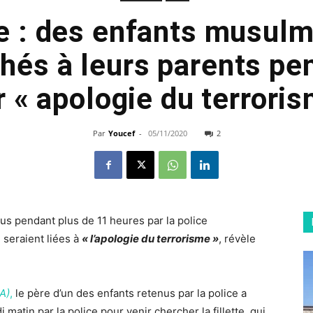
le : des enfants musul
chés à leurs parents pe
 « apologie du terrori
Par
Youcef
-
05/11/2020
2
us pendant plus de 11 heures par la police
i seraient liées à
« l’apologie du terrorisme »
, révèle
A)
,
le père d’un des enfants retenus par la police a
tin par la police pour venir chercher la fillette, qui