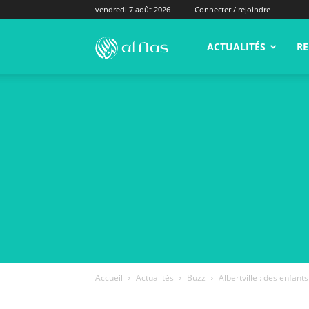
vendredi 7 août 2026
Connecter / rejoindre
alNas.fr
ACTUALITÉS
RE
Accueil
Actualités
Buzz
Albertville : des enfan