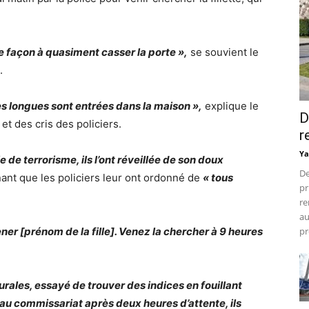
de façon à quasiment casser la porte »,
se souvient le
.
s longues sont entrées dans la maison »,
explique le
D
et des cris des policiers.
r
Ya
e de terrorisme, ils l’ont réveillée de son doux
De
nant que les policiers leur ont ordonné de
« tous
pr
re
au
ner [prénom de la fille]. Venez la chercher à 9 heures
pr
urales, essayé de trouver des indices en fouillant
au commissariat après deux heures d’attente, ils