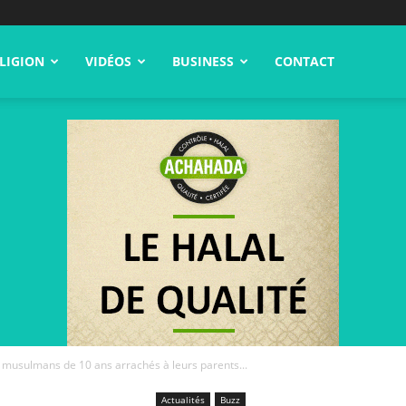
LIGION
VIDÉOS
BUSINESS
CONTACT
ts musulmans de 10 ans arrachés à leurs parents...
Actualités
Buzz