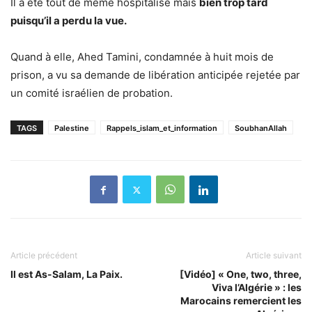
Il a été tout de même hospitalisé mais
bien trop tard
puisqu’il a perdu la vue.
Quand à elle, Ahed Tamini, condamnée à huit mois de
prison, a vu sa demande de libération anticipée rejetée par
un comité israélien de probation.
TAGS
Palestine
Rappels_islam_et_information
SoubhanAllah
Article précédent
Article suivant
Il est As-Salam, La Paix.
[Vidéo] « One, two, three,
Viva l’Algérie » : les
Marocains remercient les