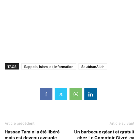
TAGS
Rappels_islam_et_information
SoubhanAllah
Article précédent
Article suivant
Hassan Tamini a été libéré
Un barbecue géant et gratuit
mais est devenu aveugle
chez Le Comptoir Givré, ça