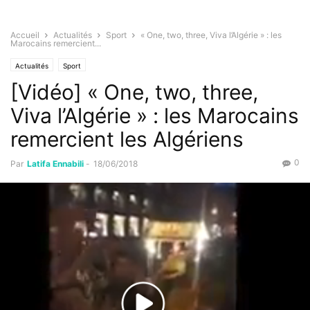
Accueil
Actualités
Sport
« One, two, three, Viva l’Algérie » : les
Marocains remercient...
Actualités
Sport
[Vidéo] « One, two, three,
Viva l’Algérie » : les Marocains
remercient les Algériens
0
Par
Latifa Ennabili
-
18/06/2018