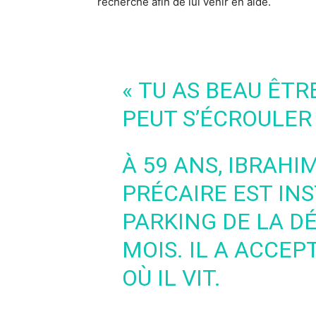
recherche afin de lui venir en aide.
« TU AS BEAU ÊTR
PEUT S’ÉCROULER 
À 59 ANS, IBRAHI
PRÉCAIRE EST IN
PARKING DE LA D
MOIS. IL A ACCE
OÙ IL VIT.