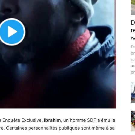
D
r
Ya
De
pr
re
au
pr
n Enquête Exclusive,
Ibrahim
, un homme SDF a ému la
ère. Certaines personnalités publiques sont même à sa