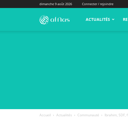
dimanche 9 août 2026
Connecter / rejoindre
alNas.fr
ACTUALITÉS
RE
Accueil
Actualités
Communauté
Ibrahim, SDF, 