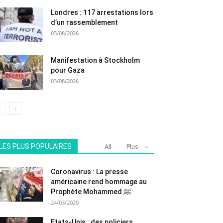
Londres : 117 arrestations lors
d’un rassemblement
03/08/2026
Manifestation à Stockholm
pour Gaza
03/08/2026
LES PLUS POPULAIRES
All
Plus
Coronavirus : La presse
américaine rend hommage au
Prophète Mohammed ﷺ
24/03/2020
Etats-Unis : des policiers