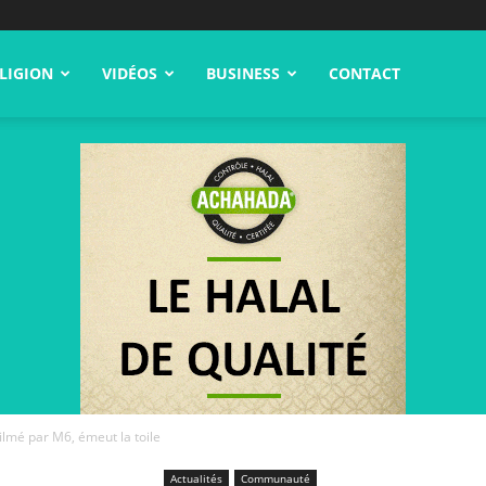
LIGION
VIDÉOS
BUSINESS
CONTACT
filmé par M6, émeut la toile
Actualités
Communauté