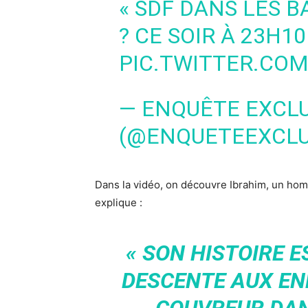
« SDF DANS LES B
? CE SOIR À 23H1
PIC.TWITTER.CO
— ENQUÊTE EXCLU
(@ENQUETEEXCL
Dans la vidéo, on découvre Ibrahim, un ho
explique :
« SON HISTOIRE E
DESCENTE AUX EN