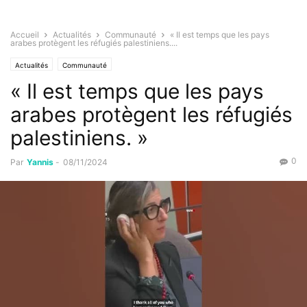
Accueil
Actualités
Communauté
« Il est temps que les pays
arabes protègent les réfugiés palestiniens....
Actualités
Communauté
« Il est temps que les pays
arabes protègent les réfugiés
palestiniens. »
0
Par
Yannis
-
08/11/2024