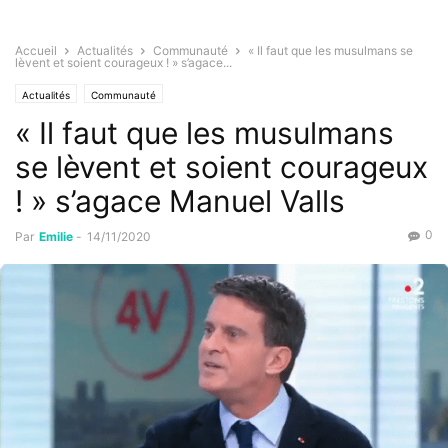
Accueil
Actualités
Communauté
« Il faut que les musulmans se
lèvent et soient courageux ! » s’agace...
Actualités
Communauté
« Il faut que les musulmans
se lèvent et soient courageux
! » s’agace Manuel Valls
0
Par
Emilie
-
14/11/2020