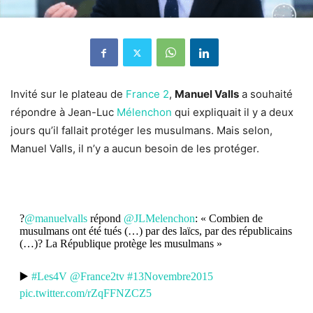
Invité sur le plateau de
France 2
,
Manuel Valls
a souhaité
répondre à Jean-Luc
Mélenchon
qui expliquait il y a deux
jours qu’il fallait protéger les musulmans. Mais selon,
Manuel Valls, il n’y a aucun besoin de les protéger.
?️
@manuelvalls
répond
@JLMelenchon
: « Combien de
musulmans ont été tués (…) par des laïcs, par des républicains
(…)? La République protège les musulmans »
▶️
#Les4V
@France2tv
#13Novembre2015
pic.twitter.com/rZqFFNZCZ5