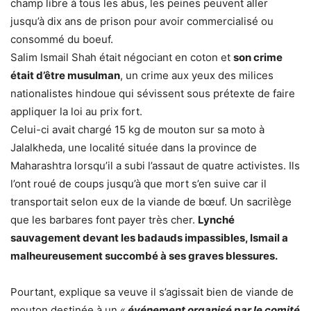
champ libre à tous les abus, les peines peuvent aller
jusqu’à dix ans de prison pour avoir commercialisé ou
consommé du boeuf.
Salim Ismail Shah était négociant en coton et
son crime
était d’être musulman
, un crime aux yeux des milices
nationalistes hindoue qui sévissent sous prétexte de faire
appliquer la loi au prix fort.
Celui-ci avait chargé 15 kg de mouton sur sa moto à
Jalalkheda, une localité située dans la province de
Maharashtra lorsqu’il a subi l’assaut de quatre activistes. Ils
l’ont roué de coups jusqu’à que mort s’en suive car il
transportait selon eux de la viande de bœuf. Un sacrilège
que les barbares font payer très cher.
Lynché
sauvagement devant les badauds impassibles, Ismail a
malheureusement succombé à ses graves blessures.
Pourtant, explique sa veuve il s’agissait bien de viande de
mouton destinée à un «
événement organisé par le comité