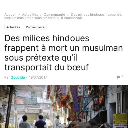
Accueil
Actualités
Communauté
Des milices hindoues frappent à
mort un musulman sous prétexte qu’il transportait...
Actualités
Communauté
Des milices hindoues
frappent à mort un musulman
sous prétexte qu’il
transportait du bœuf
0
Par
Zoubida
-
19/07/2017