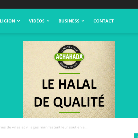
LIGION
VIDÉOS
BUSINESS
CONTACT
es de villes et villages manifestent leur soutien à...