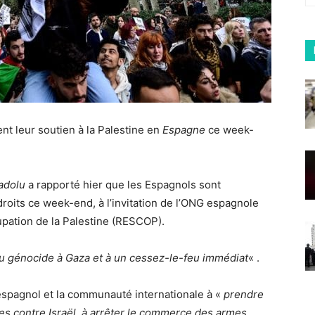
ent leur soutien à la Palestine en
Espagne
ce week-
adolu
a rapporté hier que les Espagnols sont
roits ce week-end, à l’invitation de l’ONG espagnole
upation de la Palestine (RESCOP).
au génocide à Gaza et à un cessez-le-feu immédiat
« .
espagnol et la communauté internationale à «
prendre
es contre Israël, à arrêter le commerce des armes