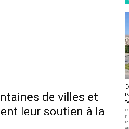
D
taines de villes et
r
Ya
ent leur soutien à la
De
pr
re
au