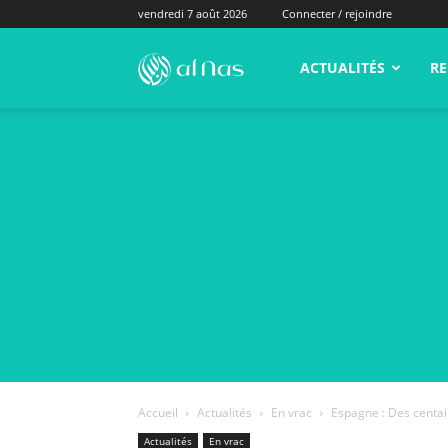
vendredi 7 août 2026
Connecter / rejoindre
alNas.fr
ACTUALITÉS
RE
Accueil
Actualités
En vrac
Espagne : Des centain
Actualités
En vrac