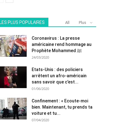
LES PLUS POPULAIRES
All
Plus
Coronavirus : La presse
américaine rend hommage au
Prophète Mohammed ﷺ
24/03/2020
Etats-Unis : des policiers
arrêtent un afro-américain
sans savoir que c’est...
01/06/2020
Confinement : « Ecoute-moi
bien. Maintenant, tu prends ta
voiture et tu...
07/04/2020