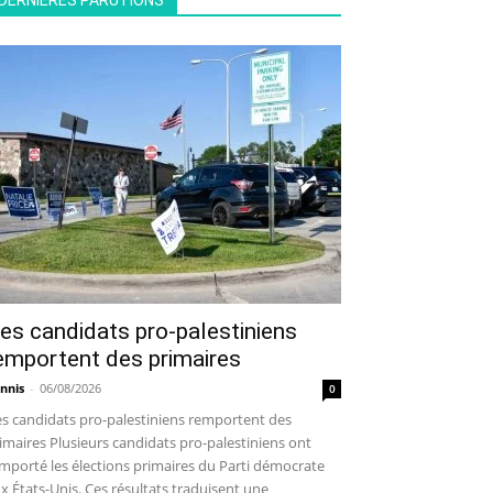
DERNIÈRES PARUTIONS
es candidats pro-palestiniens
emportent des primaires
nnis
-
06/08/2026
0
s candidats pro-palestiniens remportent des
imaires Plusieurs candidats pro-palestiniens ont
mporté les élections primaires du Parti démocrate
x États-Unis. Ces résultats traduisent une