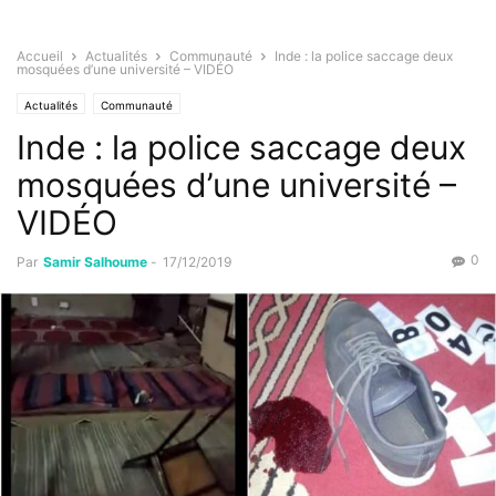
Accueil
Actualités
Communauté
Inde : la police saccage deux
mosquées d’une université – VIDÉO
Actualités
Communauté
Inde : la police saccage deux
mosquées d’une université –
VIDÉO
0
Par
Samir Salhoume
-
17/12/2019