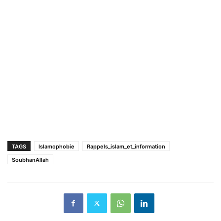
TAGS
Islamophobie
Rappels_islam_et_information
SoubhanAllah