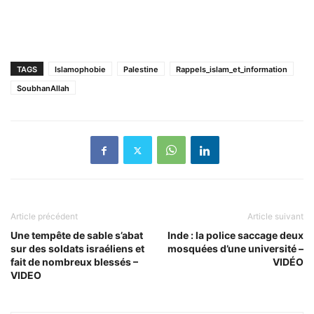
TAGS
Islamophobie
Palestine
Rappels_islam_et_information
SoubhanAllah
Article précédent
Article suivant
Une tempête de sable s’abat
Inde : la police saccage deux
sur des soldats israéliens et
mosquées d’une université –
fait de nombreux blessés –
VIDÉO
VIDEO