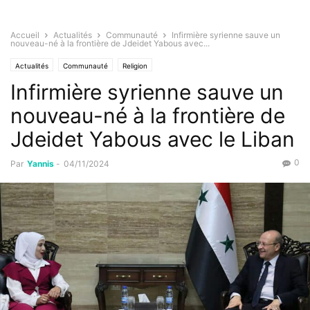
Accueil
Actualités
Communauté
Infirmière syrienne sauve un
nouveau-né à la frontière de Jdeidet Yabous avec...
Actualités
Communauté
Religion
Infirmière syrienne sauve un
nouveau-né à la frontière de
Jdeidet Yabous avec le Liban
0
Par
Yannis
-
04/11/2024