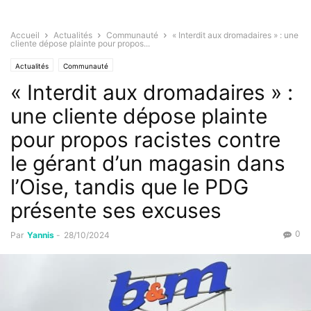
Accueil
Actualités
Communauté
« Interdit aux dromadaires » : une
cliente dépose plainte pour propos...
Actualités
Communauté
« Interdit aux dromadaires » :
une cliente dépose plainte
pour propos racistes contre
le gérant d’un magasin dans
l’Oise, tandis que le PDG
présente ses excuses
0
Par
Yannis
-
28/10/2024