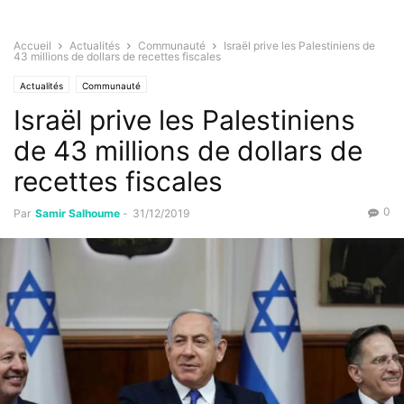
Accueil
Actualités
Communauté
Israël prive les Palestiniens de
43 millions de dollars de recettes fiscales
Actualités
Communauté
Israël prive les Palestiniens
de 43 millions de dollars de
recettes fiscales
0
Par
Samir Salhoume
-
31/12/2019