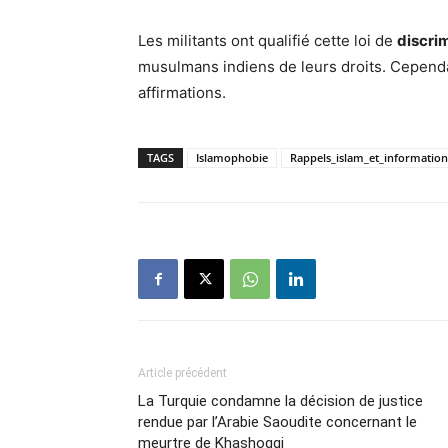
Les militants ont qualifié cette loi de
discri
musulmans indiens de leurs droits. Cependa
affirmations.
TAGS
Islamophobie
Rappels_islam_et_information
Article précédent
La Turquie condamne la décision de justice
rendue par l’Arabie Saoudite concernant le
meurtre de Khashoggi