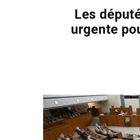
Les déput
urgente po