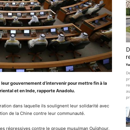
D
r
Ya
De
pr
leur gouvernement d’intervenir pour mettre fin à la
re
ental et en Inde, rapporte Anadolu.
au
pr
tion dans laquelle ils soulignent leur solidarité avec
tion de la Chine contre leur communauté.
ues répressives contre le groupe musulman Ouïghour,