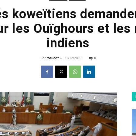
és koweïtiens demanden
ur les Ouïghours et le
indiens
Par
Youcef
-
31/12/2019
0