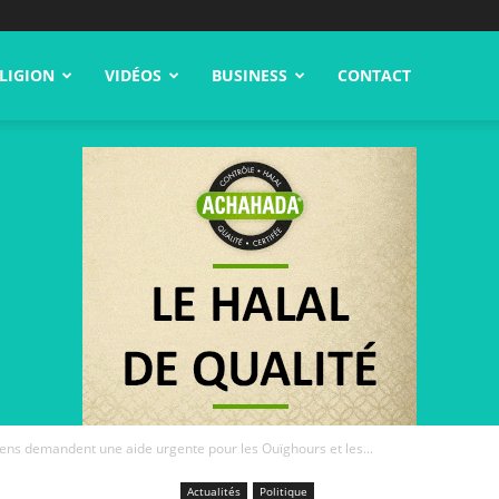
LIGION
VIDÉOS
BUSINESS
CONTACT
ens demandent une aide urgente pour les Ouïghours et les...
Actualités
Politique