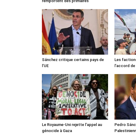
remportent des primaires
Sánchez critique certains pays de
Les faction
l’UE
l’accord de
Le Royaume-Uni rejette l’appel au
Pedro Sánch
génocide à Gaza
Palestinien