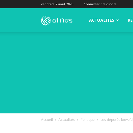
vendredi 7 août 2026
Connecter / rejoindre
alNas.fr
ACTUALITÉS
RE
Accueil
Actualités
Politique
Les députés koweïti