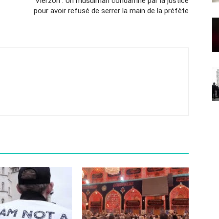
Vierzon : Un musulman condamné par la justice
pour avoir refusé de serrer la main de la préfète