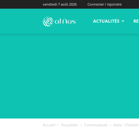
vendredi 7 août 2026
Connecter / rejoindre
alNas.fr
ACTUALITÉS
RE
Accueil
Actualités
Communauté
Italie : L’hist