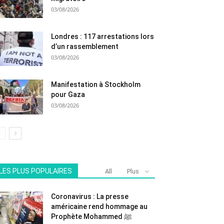
03/08/2026
Londres : 117 arrestations lors
d’un rassemblement
03/08/2026
Manifestation à Stockholm
pour Gaza
03/08/2026
LES PLUS POPULAIRES
All
Plus
Coronavirus : La presse
américaine rend hommage au
Prophète Mohammed ﷺ