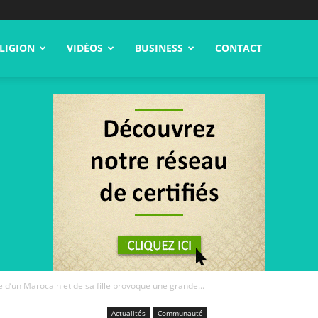
LIGION
VIDÉOS
BUSINESS
CONTACT
oire d’un Marocain et de sa fille provoque une grande...
Actualités
Communauté