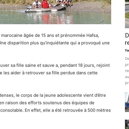
D
te marocaine âgée de 15 ans et prénommée Hafsa,
r
Une disparition plus qu’inquiétante qui a provoqué une
Ya
De
pr
ver sa fille saine et sauve a, pendant 18 jours, rejoint
re
de les aider à retrouver sa fille perdue dans cette
au
pr
enses, le corps de la jeune adolescente vient d’être
 en raison des efforts soutenus des équipes de
nconsolable. En effet, elle a été retrouvée à 500 mètres