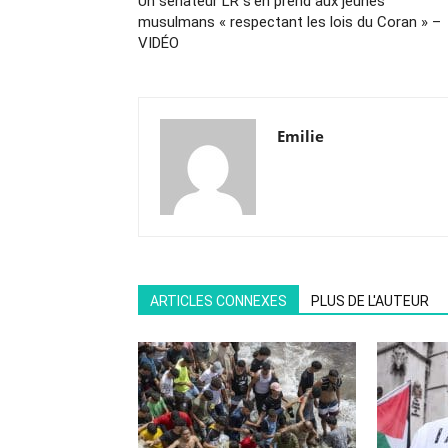
Un sénateur LR s’en prend aux jeunes
musulmans « respectant les lois du Coran » –
VIDÉO
Emilie
ARTICLES CONNEXES
PLUS DE L'AUTEUR