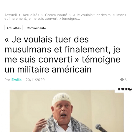
Accueil
Actualités
Communauté
« Je voulais tuer des musulmans
et finalement, je me suis converti » témoigne...
Actualités
Communauté
« Je voulais tuer des
musulmans et finalement, je
me suis converti » témoigne
un militaire américain
0
Par
Emilie
-
20/11/2020