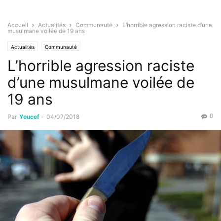
Accueil
Actualités
Communauté
L’horrible agression raciste d’une
musulmane voilée de 19 ans
Actualités
Communauté
L’horrible agression raciste
d’une musulmane voilée de
19 ans
0
Par
Youcef
-
04/07/2018