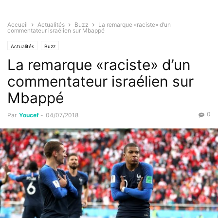
Accueil
Actualités
Buzz
La remarque «raciste» d’un
commentateur israélien sur Mbappé
Actualités
Buzz
La remarque «raciste» d’un
commentateur israélien sur
Mbappé
0
Par
Youcef
-
04/07/2018