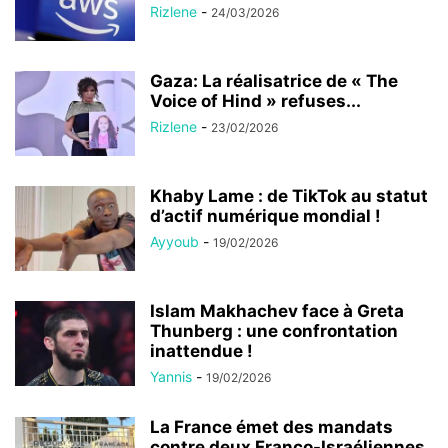
Rizlene
-
24/03/2026
Gaza: La réalisatrice de « The
Voice of Hind » refuses...
Rizlene
-
23/02/2026
Khaby Lame : de TikTok au statut
d’actif numérique mondial !
Ayyoub
-
19/02/2026
Islam Makhachev face à Greta
Thunberg : une confrontation
inattendue !
Yannis
-
19/02/2026
La France émet des mandats
contre deux Franco-Israéliennes