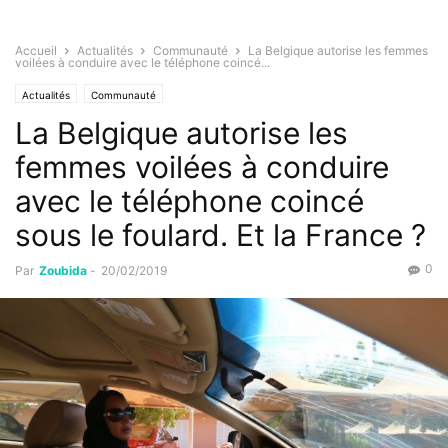
Accueil
Actualités
Communauté
La Belgique autorise les femmes
voilées à conduire avec le téléphone coincé...
Actualités
Communauté
La Belgique autorise les
femmes voilées à conduire
avec le téléphone coincé
sous le foulard. Et la France ?
0
Par
Zoubida
-
20/02/2019