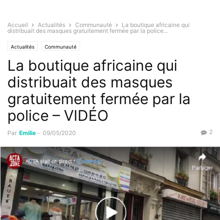
Accueil
Actualités
Communauté
La boutique africaine qui
distribuait des masques gratuitement fermée par la police...
Actualités
Communauté
La boutique africaine qui
distribuait des masques
gratuitement fermée par la
police – VIDÉO
2
Par
Emilie
-
09/05/2020