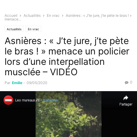
Accueil
Actualités
En vrac
Asnières : « J’te jure, j’te pète le bras ! »
menace...
Actualités
En vrac
Asnières : « J’te jure, j’te pète
le bras ! » menace un policier
lors d’une interpellation
musclée – VIDÉO
0
Par
Emilie
-
09/05/2020