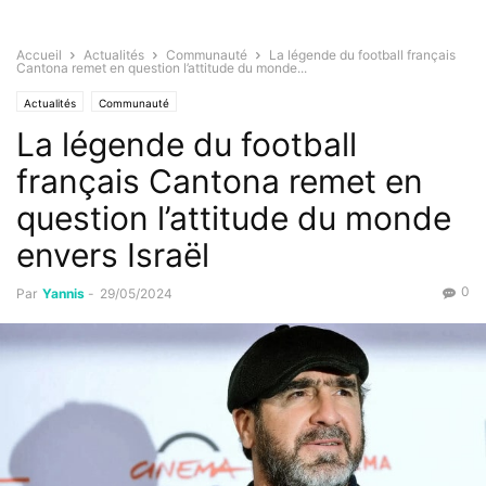
Accueil
Actualités
Communauté
La légende du football français
Cantona remet en question l’attitude du monde...
Actualités
Communauté
La légende du football
français Cantona remet en
question l’attitude du monde
envers Israël
0
Par
Yannis
-
29/05/2024