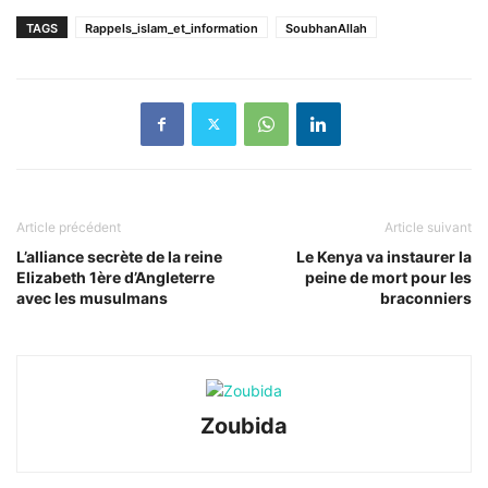
TAGS
Rappels_islam_et_information
SoubhanAllah
Article précédent
Article suivant
L’alliance secrète de la reine
Le Kenya va instaurer la
Elizabeth 1ère d’Angleterre
peine de mort pour les
avec les musulmans
braconniers
Zoubida