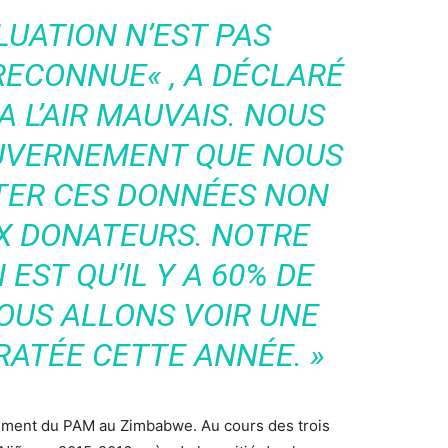
UATION N’EST PAS
 RECONNUE
« , A DÉCLARÉ
A L’AIR MAUVAIS. NOUS
OUVERNEMENT QUE NOUS
TER CES DONNÉES NON
UX DONATEURS. NOTRE
EST QU’IL Y A 60% DE
OUS ALLONS VOIR UNE
RATÉE CETTE ANNÉE.
»
nement du PAM au Zimbabwe. Au cours des trois