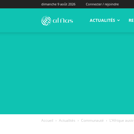
dimanche 9 août 2026
Connecter / rejoindre
alNas.fr
ACTUALITÉS
RE
Accueil
Actualités
Communauté
L’Afrique austra