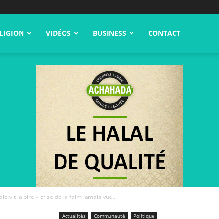
LIGION
VIDÉOS
BUSINESS
CONTACT
le vit la pire « crise de la faim jamais vue...
Actualités
Communauté
Politique