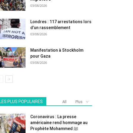
03/08/2026
Londres : 117 arrestations lors
d’un rassemblement
03/08/2026
Manifestation à Stockholm
pour Gaza
03/08/2026
LES PLUS POPULAIRES
All
Plus
Coronavirus : La presse
américaine rend hommage au
Prophète Mohammed ﷺ