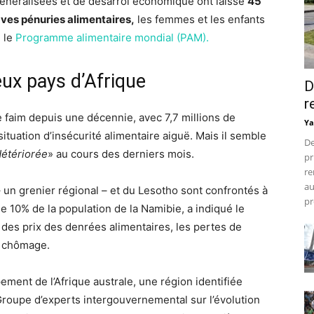
énéralisées et de désarroi économique ont laissé
45
aves pénuries alimentaires,
les femmes et les enfants
é le
Programme alimentaire mondial (PAM).
ux pays d’Afrique
D
r
e faim depuis une décennie, avec 7,7 millions de
Ya
situation d’insécurité alimentaire aiguë. Mais il semble
De
étériorée
» au cours des derniers mois.
pr
re
au
 un grenier régional – et du Lesotho sont confrontés à
pr
e 10% de la population de la Namibie, a indiqué le
 des prix des denrées alimentaires, les pertes de
u chômage.
ent de l’Afrique australe, une région identifiée
Groupe d’experts intergouvernemental sur l’évolution