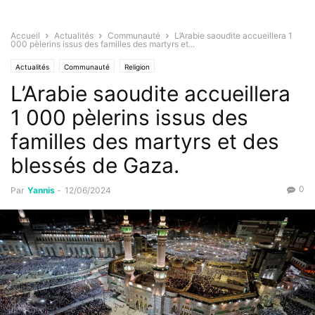
Accueil
Actualités
Communauté
L’Arabie saoudite accueillera 1
000 pèlerins issus des familles des martyrs et...
Actualités
Communauté
Religion
L’Arabie saoudite accueillera
1 000 pèlerins issus des
familles des martyrs et des
blessés de Gaza.
0
Par
Yannis
-
12/06/2024