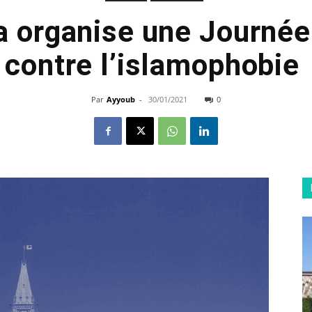
 organise une Journée
contre l’islamophobie
Par
Ayyoub
-
30/01/2021
0