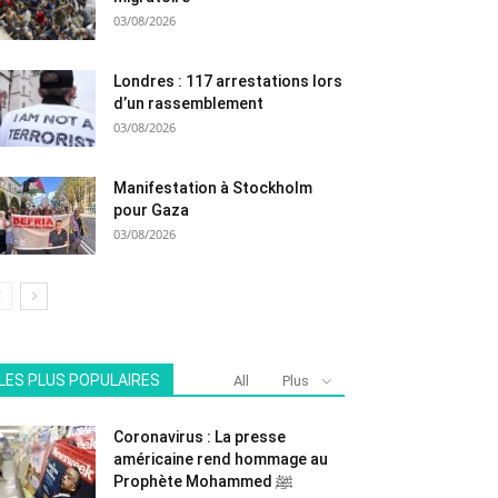
03/08/2026
Londres : 117 arrestations lors
d’un rassemblement
03/08/2026
Manifestation à Stockholm
pour Gaza
03/08/2026
LES PLUS POPULAIRES
All
Plus
Coronavirus : La presse
américaine rend hommage au
Prophète Mohammed ﷺ