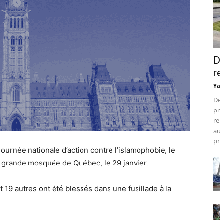
D
r
Ya
De
pr
re
au
pr
rnée nationale d’action contre l’islamophobie, le
a grande mosquée de Québec, le 29 janvier.
 19 autres ont été blessés dans une fusillade à la