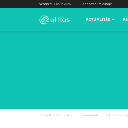
vendredi 7 août 2026
Connecter / rejoindre
alNas.fr
ACTUALITÉS
RE
Accueil
Actualités
Communauté
Le Canada orga