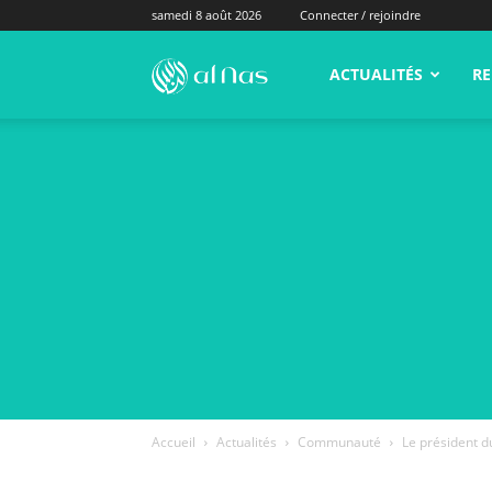
samedi 8 août 2026
Connecter / rejoindre
alNas.fr
ACTUALITÉS
RE
Accueil
Actualités
Communauté
Le président d