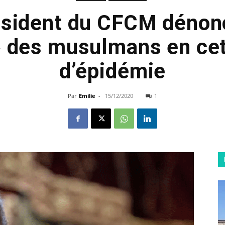
ésident du CFCM dénonc
» des musulmans en cet
d’épidémie
Par
Emilie
-
15/12/2020
1