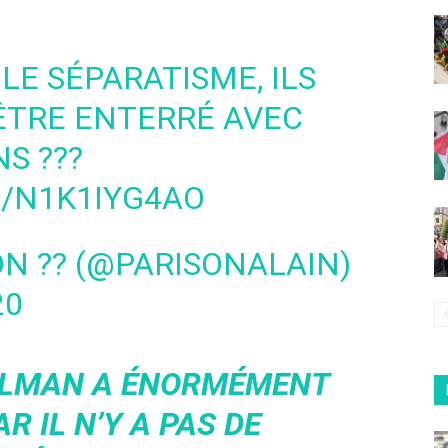
LE SÉPARATISME, ILS
ÊTRE ENTERRÉ AVEC
S ???
M/N1K1IYG4AO
ON ?? (@PARISONALAIN)
20
SULMAN A ÉNORMÉMENT
R IL N’Y A PAS DE