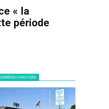
e « la
te période
DERNIÈRES PARUTIONS