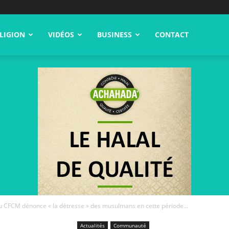
LIGION
VIDÉOS
BUSINESS
CONTACT
u CFCM dénonce « la détresse » des musulmans en cette période...
Actualités
Communauté