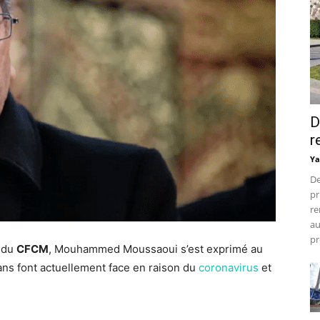
D
r
Ya
De
pr
re
au
pr
t du
CFCM
, Mouhammed Moussaoui s’est exprimé au
ans font actuellement face en raison du
coronavirus
et