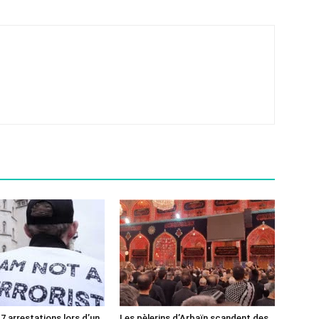
7 arrestations lors d’un
Les pèlerins d’Arbaïn scandent des