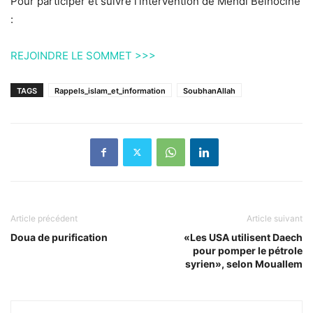
Pour participer et suivre l’intervention de Mehdi Belhocine
:
REJOINDRE LE SOMMET >>>
TAGS
Rappels_islam_et_information
SoubhanAllah
Article précédent
Article suivant
Doua de purification
«Les USA utilisent Daech
pour pomper le pétrole
syrien», selon Mouallem