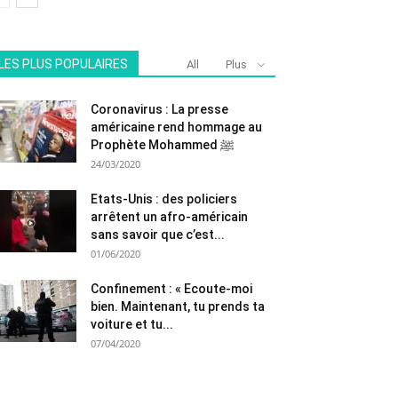
LES PLUS POPULAIRES
All
Plus
Coronavirus : La presse
américaine rend hommage au
Prophète Mohammed ﷺ
24/03/2020
Etats-Unis : des policiers
arrêtent un afro-américain
sans savoir que c’est...
01/06/2020
Confinement : « Ecoute-moi
bien. Maintenant, tu prends ta
voiture et tu...
07/04/2020