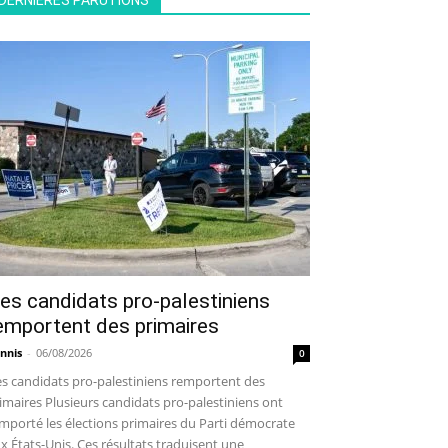
DERNIÈRES PARUTIONS
es candidats pro-palestiniens
emportent des primaires
nnis
-
06/08/2026
0
s candidats pro-palestiniens remportent des
imaires Plusieurs candidats pro-palestiniens ont
mporté les élections primaires du Parti démocrate
x États-Unis. Ces résultats traduisent une