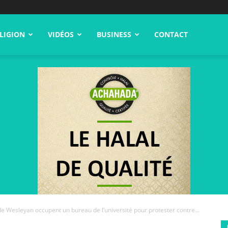
LIGION
VIDÉOS
BUSINESS
CONTACT
de Wesleyan occupent un bureau de l’université pour protester contre...