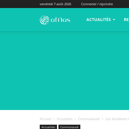
vendredi 7 août 2026
Connecter / rejoindre
alNas.fr
ACTUALITÉS
RE
Accueil
Actualités
Communauté
Les étudiants 
Actualités
Communauté