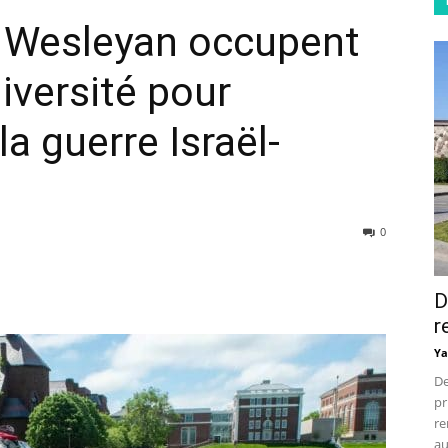
e Wesleyan occupent
iversité pour
la guerre Israël-
0
D
r
Ya
De
pr
re
au