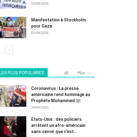
03/08/2026
Manifestation à Stockholm
pour Gaza
03/08/2026
LES PLUS POPULAIRES
All
Plus
Coronavirus : La presse
américaine rend hommage au
Prophète Mohammed ﷺ
24/03/2020
Etats-Unis : des policiers
arrêtent un afro-américain
sans savoir que c’est...