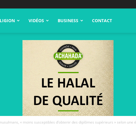
LIGION
VIDÉOS
BUSINESS
CONTACT
musulmans, « moins susceptibles d’obtenir des diplômes supérieurs » selon une é