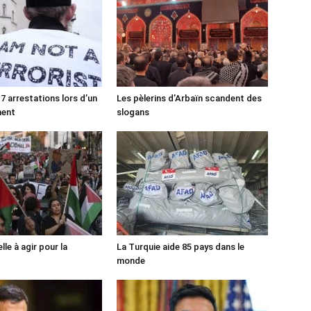
7 arrestations lors d’un
Les pèlerins d’Arbaïn scandent des
ment
slogans
lle à agir pour la
La Turquie aide 85 pays dans le
monde