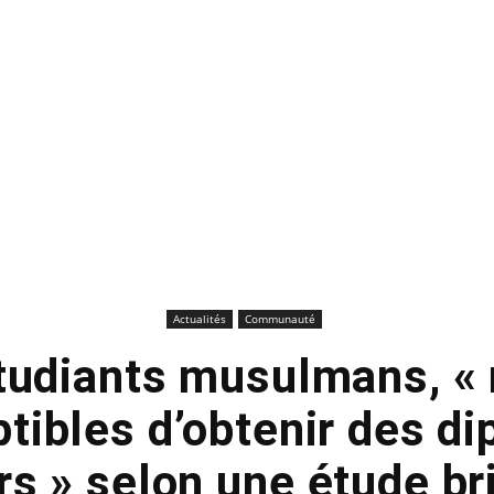
Actualités
Communauté
tudiants musulmans, «
tibles d’obtenir des d
rs » selon une étude br