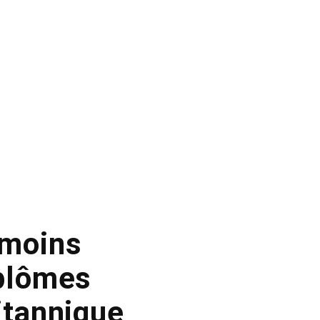
 moins
iplômes
itannique