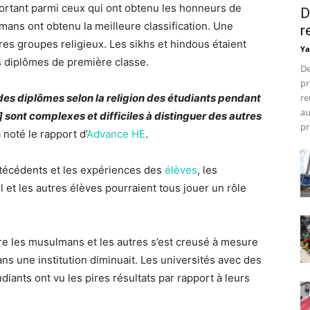
portant parmi ceux qui ont obtenu les honneurs de
D
ns ont obtenu la meilleure classification. Une
r
res groupes religieux. Les sikhs et hindous étaient
Ya
s diplômes de première classe.
De
pr
 des diplômes selon la religion des étudiants pendant
re
au
 sont complexes et difficiles à distinguer des autres
pr
 noté le rapport d’
Advance HE
.
antécédents et les expériences des
élèves
, les
 et les autres élèves pourraient tous jouer un rôle
re les musulmans et les autres s’est creusé à mesure
s une institution diminuait. Les universités avec des
ants ont vu les pires résultats par rapport à leurs