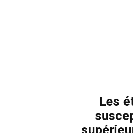
Les é
suscep
supérieu