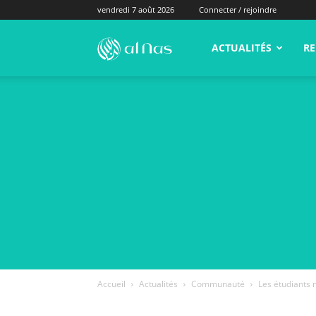
vendredi 7 août 2026
Connecter / rejoindre
alNas.fr
ACTUALITÉS
RE
Accueil
Actualités
Communauté
Les étudiants 