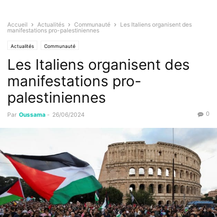
Accueil
Actualités
Communauté
Les Italiens organisent des
manifestations pro-palestiniennes
Actualités
Communauté
Les Italiens organisent des
manifestations pro-
palestiniennes
0
Par
Oussama
-
26/06/2024