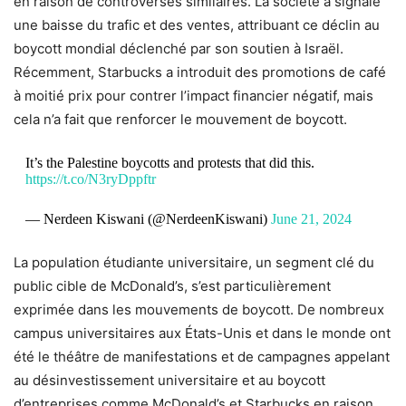
en raison de controverses similaires. La société a signalé
une baisse du trafic et des ventes, attribuant ce déclin au
boycott mondial déclenché par son soutien à Israël.
Récemment, Starbucks a introduit des promotions de café
à moitié prix pour contrer l’impact financier négatif, mais
cela n’a fait que renforcer le mouvement de boycott.
It’s the Palestine boycotts and protests that did this.
https://t.co/N3ryDppftr
— Nerdeen Kiswani (@NerdeenKiswani)
June 21, 2024
La population étudiante universitaire, un segment clé du
public cible de McDonald’s, s’est particulièrement
exprimée dans les mouvements de boycott. De nombreux
campus universitaires aux États-Unis et dans le monde ont
été le théâtre de manifestations et de campagnes appelant
au désinvestissement universitaire et au boycott
d’entreprises comme McDonald’s et Starbucks en raison