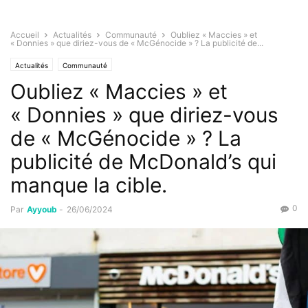
Accueil
Actualités
Communauté
Oubliez « Maccies » et
« Donnies » que diriez-vous de « McGénocide » ? La publicité de...
Actualités
Communauté
Oubliez « Maccies » et
« Donnies » que diriez-vous
de « McGénocide » ? La
publicité de McDonald’s qui
manque la cible.
0
Par
Ayyoub
-
26/06/2024