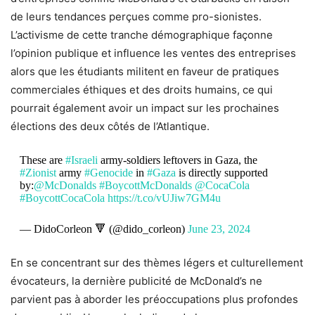
de leurs tendances perçues comme pro-sionistes.
L’activisme de cette tranche démographique façonne
l’opinion publique et influence les ventes des entreprises
alors que les étudiants militent en faveur de pratiques
commerciales éthiques et des droits humains, ce qui
pourrait également avoir un impact sur les prochaines
élections des deux côtés de l’Atlantique.
These are
#Israeli
army-soldiers leftovers in Gaza, the
#Zionist
army
#Genocide
in
#Gaza
is directly supported
by:
@McDonalds
#BoycottMcDonalds
@CocaCola
#BoycottCocaCola
https://t.co/vUJiw7GM4u
— DidoCorleon 🔻 (@dido_corleon)
June 23, 2024
En se concentrant sur des thèmes légers et culturellement
évocateurs, la dernière publicité de McDonald’s ne
parvient pas à aborder les préoccupations plus profondes