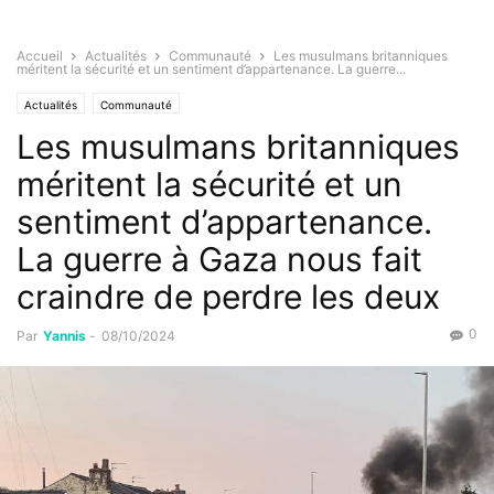
Accueil
Actualités
Communauté
Les musulmans britanniques
méritent la sécurité et un sentiment d’appartenance. La guerre...
Actualités
Communauté
Les musulmans britanniques
méritent la sécurité et un
sentiment d’appartenance.
La guerre à Gaza nous fait
craindre de perdre les deux
0
Par
Yannis
-
08/10/2024