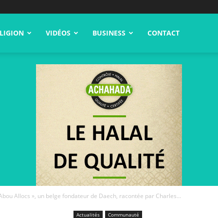
LIGION
VIDÉOS
BUSINESS
CONTACT
« Abou Allocs », un belge fondateur de Daech, racontée par Charles...
Actualités
Communauté