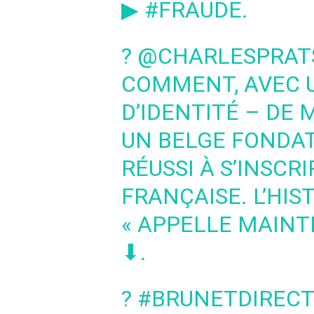
▶
#FRAUDE
.
?
@CHARLESPRAT
COMMENT, AVEC 
D’IDENTITÉ – DE 
UN BELGE FONDAT
RÉUSSI À S’INSCRI
FRANÇAISE. L’HIST
« APPELLE MAINT
⬇.
?
#BRUNETDIRECT