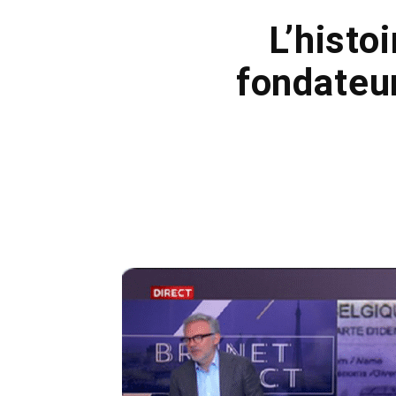
L’histo
fondateu