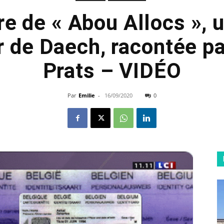
ire de « Abou Allocs », 
r de Daech, racontée pa
Prats – VIDÉO
Par
Emilie
-
16/09/2020
0