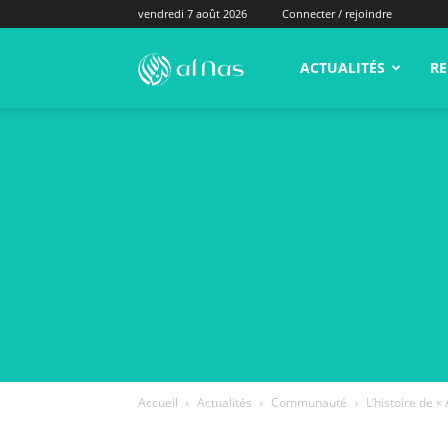
vendredi 7 août 2026
Connecter / rejoindre
alNas.fr
ACTUALITÉS
RE
Accueil
Actualités
Communauté
L’histoire de 