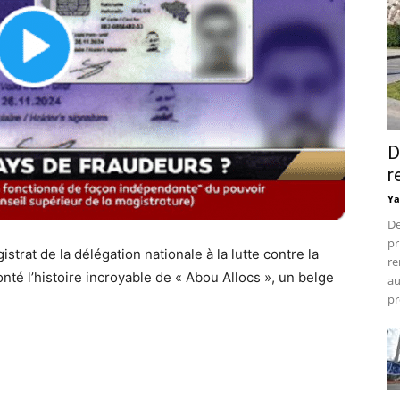
D
r
Ya
De
pr
istrat de la délégation nationale à la lutte contre la
re
nté l’histoire incroyable de « Abou Allocs », un belge
au
pr