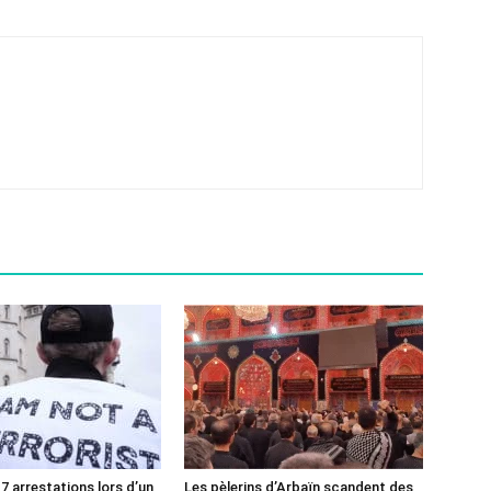
7 arrestations lors d’un
Les pèlerins d’Arbaïn scandent des