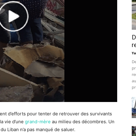
D
r
Ya
De
pr
re
au
pr
nt d’efforts pour tenter de retrouver des survivants
la vie d’une
grand-mère
au milieu des décombres. Un
du Liban n’a pas manqué de saluer.