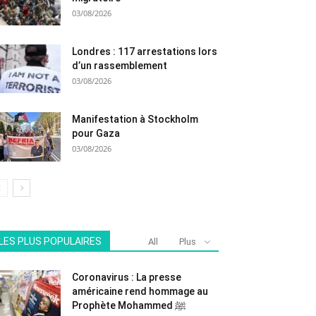
03/08/2026
Londres : 117 arrestations lors
d’un rassemblement
03/08/2026
Manifestation à Stockholm
pour Gaza
03/08/2026
LES PLUS POPULAIRES
All
Plus
Coronavirus : La presse
américaine rend hommage au
Prophète Mohammed ﷺ