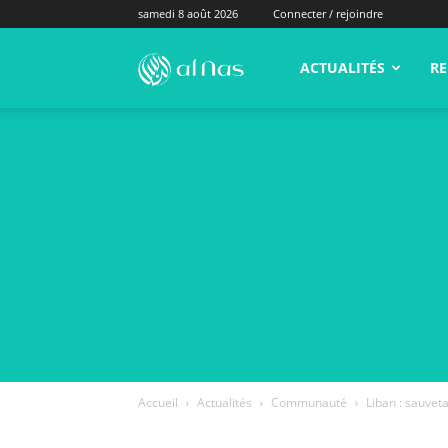
samedi 8 août 2026
Connecter / rejoindre
alNas.fr
ACTUALITÉS
RE
Accueil
Actualités
Communauté
Liban : sauvet