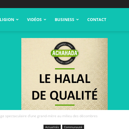
LIGION
VIDÉOS
BUSINESS
CONTACT
age spectaculaire d’une grand-mère au milieu des décombres
Actualités
Communauté