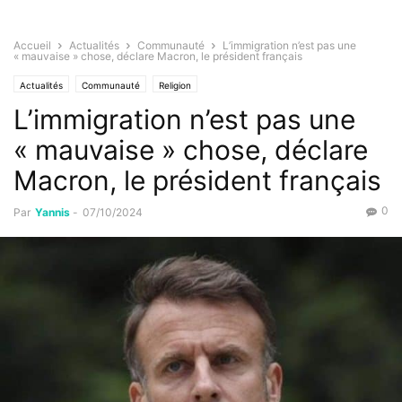
Accueil
Actualités
Communauté
L’immigration n’est pas une
« mauvaise » chose, déclare Macron, le président français
Actualités
Communauté
Religion
L’immigration n’est pas une
« mauvaise » chose, déclare
Macron, le président français
0
Par
Yannis
-
07/10/2024