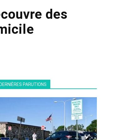
écouvre des
micile
DERNIÈRES PARUTIONS