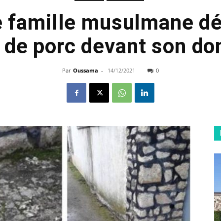
ne famille musulmane d
 de porc devant son do
Par
Oussama
-
14/12/2021
0