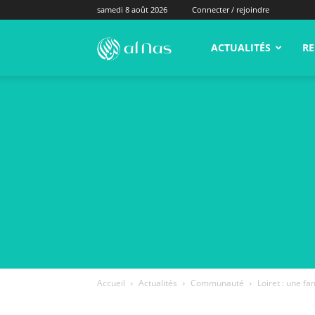
samedi 8 août 2026
Connecter / rejoindre
alNas.fr
ACTUALITÉS
RE
Accueil
Actualités
Communauté
Loiret : une f