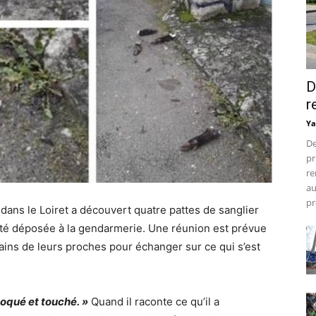
D
r
Ya
De
pr
re
au
pr
 dans le Loiret a découvert quatre pattes de sanglier
été déposée à la gendarmerie. Une réunion est prévue
ains de leurs proches pour échanger sur ce qui s’est
hoqué et touché. »
Quand il raconte ce qu’il a