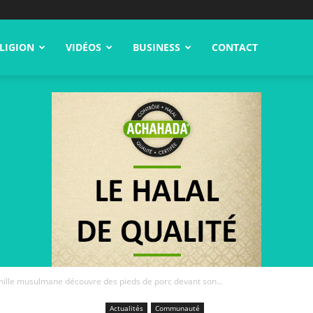
LIGION
VIDÉOS
BUSINESS
CONTACT
amille musulmane découvre des pieds de porc devant son...
Actualités
Communauté