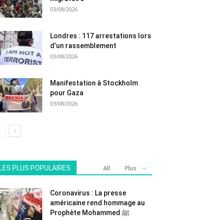
03/08/2026
Londres : 117 arrestations lors
d’un rassemblement
03/08/2026
Manifestation à Stockholm
pour Gaza
03/08/2026
LES PLUS POPULAIRES
All
Plus
Coronavirus : La presse
américaine rend hommage au
Prophète Mohammed ﷺ