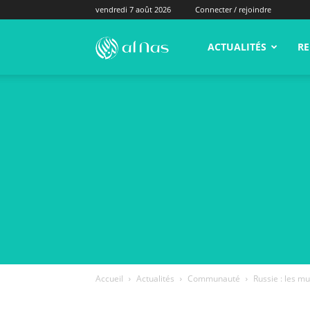
vendredi 7 août 2026
Connecter / rejoindre
alNas.fr
ACTUALITÉS
RE
Accueil
Actualités
Communauté
Russie : les m