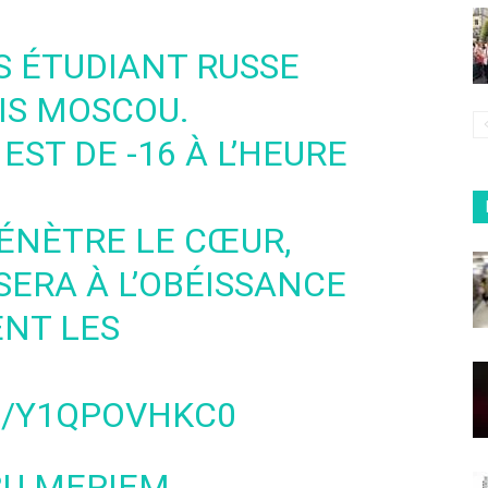
S ÉTUDIANT RUSSE
IS MOSCOU.
ST DE -16 À L’HEURE
PÉNÈTRE LE CŒUR,
SERA À L’OBÉISSANCE
ENT LES
M/Y1QPOVHKC0
BU MERIEM