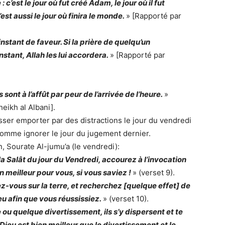
 c’est le jour où fut créé Adam, le jour où il fut
C’est aussi le jour où finira le monde.
» [Rapporté par
nstant de faveur. Si la prière de quelqu’un
tant, Allah les lui accordera.
» [Rapporté par
sont à l’affût par peur de l’arrivée de l’heure.
»
eikh al Albani].
sser emporter par des distractions le jour du vendredi
 comme ignorer le jour du jugement dernier.
n, Sourate Al-jumu’a (le vendredi):
la Salât du jour du Vendredi, accourez à l’invocation
n meilleur pour vous, si vous saviez !
» (verset 9).
z-vous sur la terre, et recherchez [quelque effet] de
u afin que vous réussissiez.
» (verset 10).
u quelque divertissement, ils s’y dispersent et te
 Dieu est bien meilleur que le divertissement et le