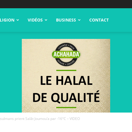
LIGION
VIDÉOS
BUSINESS
CONTACT
usulmans prient Salât Joumou’a par -16°C – VIDEO