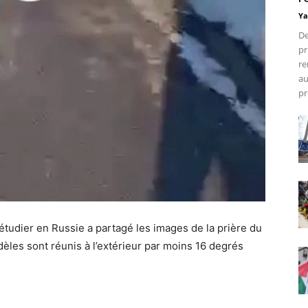
Ya
De
pr
re
au
pr
udier en Russie a partagé les images de la prière du
èles sont réunis à l’extérieur par moins 16 degrés