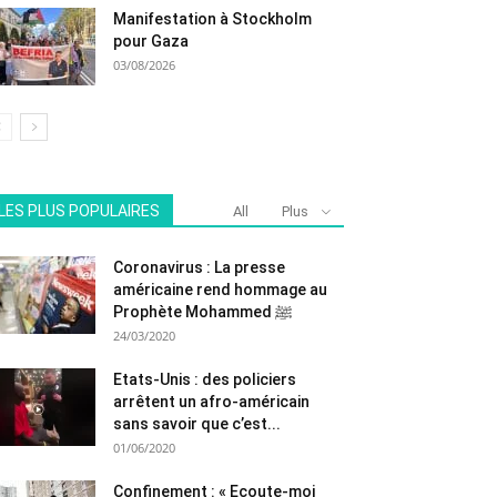
Manifestation à Stockholm
pour Gaza
03/08/2026
LES PLUS POPULAIRES
All
Plus
Coronavirus : La presse
américaine rend hommage au
Prophète Mohammed ﷺ
24/03/2020
Etats-Unis : des policiers
arrêtent un afro-américain
sans savoir que c’est...
01/06/2020
Confinement : « Ecoute-moi