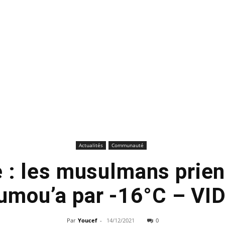
Actualités
Communauté
 : les musulmans prien
umou’a par -16°C – VI
Par
Youcef
-
14/12/2021
0