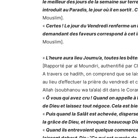
le meilleur des jours de la semaine sur terre :
introduit au Paradis, le jour où il en sortit . 
Mouslim].
«
Certes ! Le jour du Vendredi renferme un i
demandant des faveurs correspond à cet ins
Mouslim].
«
L’heure aura lieu Joumu’a, toutes les bêtes 
[Rapporté par al Moundiri, authentifié par Ch
A travers ce hadith, on comprend que se lai
au lieu d’effectuer la prière du vendredi et
Allah (soubhanou wa ta’ala) dit dans le Cora
«
Ô vous qui avez cru ! Quand on appelle à 
de Dieu et laissez tout négoce. Cela est bie
«
Puis quand la Salât est achevée, disperse
la grâce de Dieu, et invoquez beaucoup Die
«
Quand ils entrevoient quelque commerce o
laissent debout. Dis : “Ce qui est auprès de