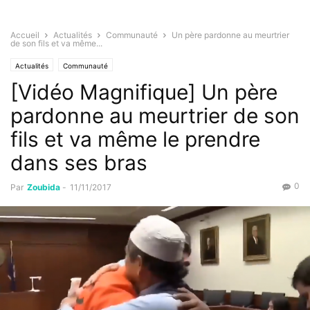
Accueil
Actualités
Communauté
Un père pardonne au meurtrier
de son fils et va même...
Actualités
Communauté
[Vidéo Magnifique] Un père
pardonne au meurtrier de son
fils et va même le prendre
dans ses bras
0
Par
Zoubida
-
11/11/2017