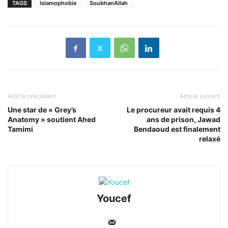
TAGS
Islamophobie
SoubhanAllah
Article précédent
Article suivant
Une star de « Grey’s
Le procureur avait requis 4
Anatomy » soutient Ahed
ans de prison, Jawad
Tamimi
Bendaoud est finalement
relaxé
Youcef