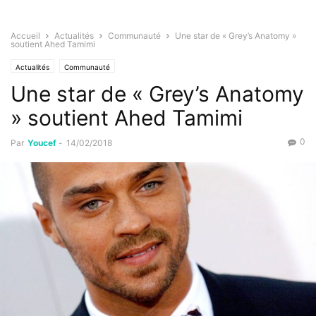
Accueil
Actualités
Communauté
Une star de « Grey’s Anatomy »
soutient Ahed Tamimi
Actualités
Communauté
Une star de « Grey’s Anatomy
» soutient Ahed Tamimi
0
Par
Youcef
-
14/02/2018