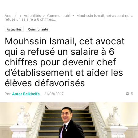
Accueil
Actualités
Communauté
Mouhssin Ismail, cet avocat qui a
refusé un salaire à 6 chiffres...
Actualités
Communauté
Mouhssin Ismail, cet avocat
qui a refusé un salaire à 6
chiffres pour devenir chef
d’établissement et aider les
élèves défavorisés
0
Par
Antar Belkhelfa
-
21/08/2017