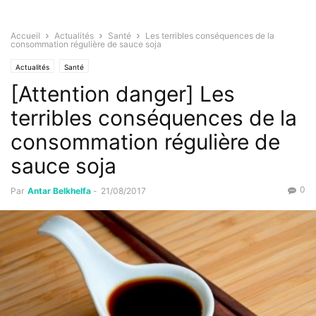
Accueil
Actualités
Santé
Les terribles conséquences de la
consommation régulière de sauce soja
Actualités
Santé
[Attention danger] Les
terribles conséquences de la
consommation régulière de
sauce soja
0
Par
Antar Belkhelfa
-
21/08/2017