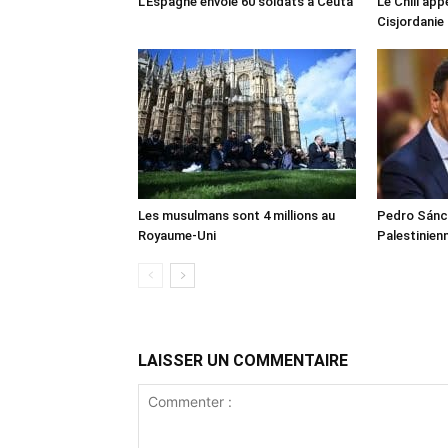
L’Espagne envoie 60 soldats à Ceuta
Le Chili appe
Cisjordanie
Les musulmans sont 4 millions au
Pedro Sánch
Royaume-Uni
Palestinien
LAISSER UN COMMENTAIRE