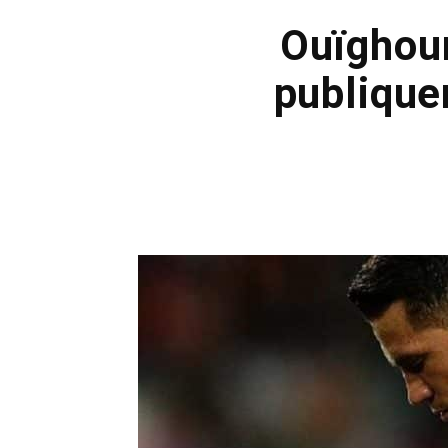
Ouïghour
publique