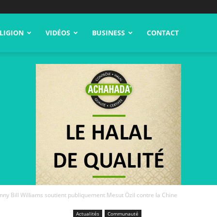
LIGION
VIDÉOS
BUSINESS
CONTACT
nny Bill Williams soutient publiquement Mesut Özil contre la Chine
Actualités
Communauté