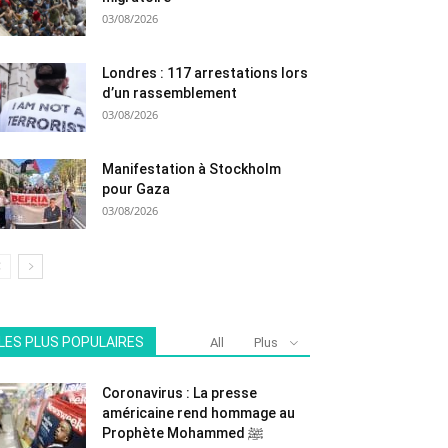
03/08/2026
Londres : 117 arrestations lors
d’un rassemblement
03/08/2026
Manifestation à Stockholm
pour Gaza
03/08/2026
LES PLUS POPULAIRES
All
Plus
Coronavirus : La presse
américaine rend hommage au
Prophète Mohammed ﷺ