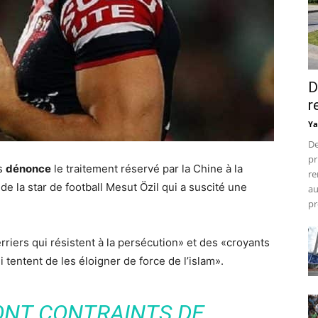
D
r
Ya
De
pr
ms
dénonce
le traitement réservé par la Chine à la
re
 de la star de football Mesut Özil qui a suscité une
au
pr
riers qui résistent à la persécution» et des «croyants
 tentent de les éloigner de force de l’islam».
ONT CONTRAINTS DE