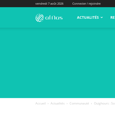
vendredi 7 août 2026
Connecter / rejoindre
alNas.fr
ACTUALITÉS
RE
Accueil
Actualités
Communauté
Ouïghours : So