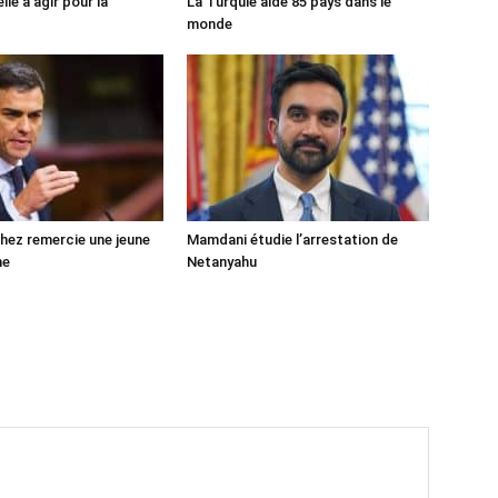
lle à agir pour la
La Turquie aide 85 pays dans le
monde
ez remercie une jeune
Mamdani étudie l’arrestation de
ne
Netanyahu