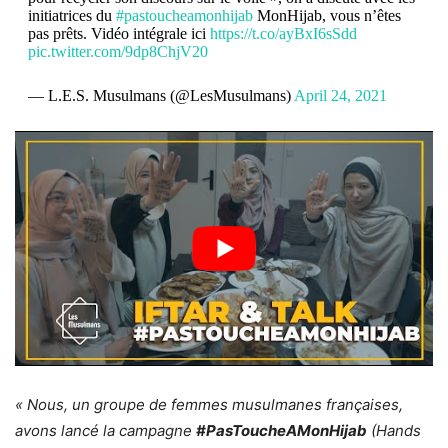
initiatrices du
#pastoucheamonhijab
MonHijab, vous n’êtes
pas prêts. Vidéo intégrale ici
https://t.co/ayBxI6sSdd
pic.twitter.com/9dp8ChjV20
— L.E.S. Musulmans (@LesMusulmans)
April 24, 2021
« Nous, un groupe de femmes musulmanes françaises,
avons lancé la campagne
#PasToucheAMonHijab
(Hands