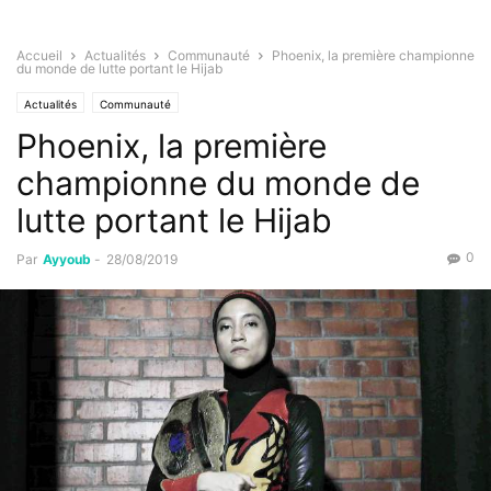
Accueil
Actualités
Communauté
Phoenix, la première championne
du monde de lutte portant le Hijab
Actualités
Communauté
Phoenix, la première
championne du monde de
lutte portant le Hijab
0
Par
Ayyoub
-
28/08/2019